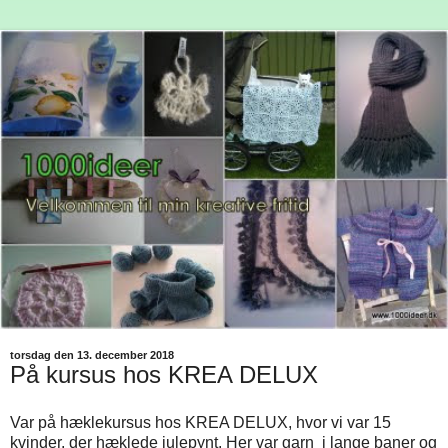
torsdag den 13. december 2018
På kursus hos KREA DELUX
Var på hæklekursus hos KREA DELUX, hvor vi var 15
kvinder, der hæklede julepynt. Her var garn i lange baner og